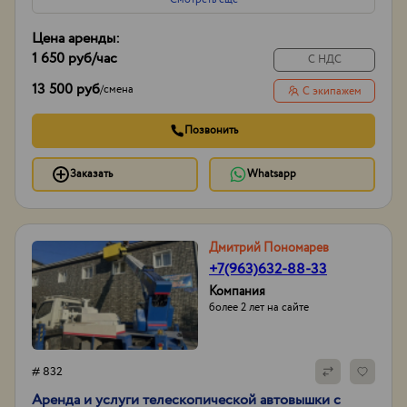
Цена аренды:
1 650 руб
/час
С НДС
13 500 руб
/
смена
С экипажем
Позвонить
Заказать
Whatsapp
Дмитрий Пономарев
+7(963)632-88-33
Компания
более 2 лет на сайте
# 832
Аренда и услуги телескопической автовышки с