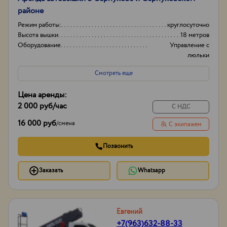
районе
Режим работы:
круглосуточно
Высота вышки
18 метров
Оборудование
Управление с
люльки
Тип проходимости
Колесная
Смотреть еще
Цена аренды:
2 000 руб
/час
С НДС
16 000 руб
/
смена
С экипажем
Позвонить
Заказать
Whatsapp
Евгений
+7(963)632-88-33