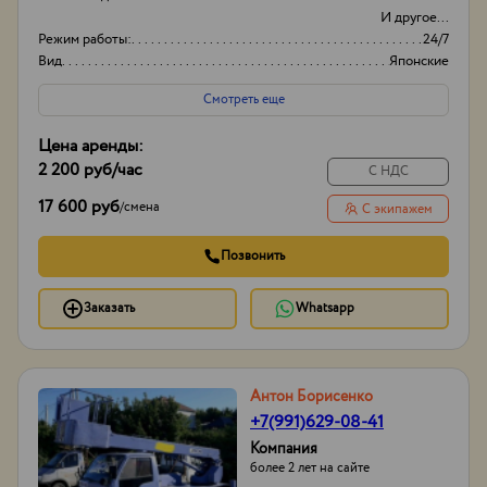
И другое...
Режим работы:
24/7
Вид
Японские
Оборудование
Автовышки
Смотреть еще
Цена аренды:
2 200 руб
/час
С НДС
17 600 руб
/
смена
С экипажем
Позвонить
Заказать
Whatsapp
Антон Борисенко
+7(991)629-08-41
Компания
более 2 лет на сайте