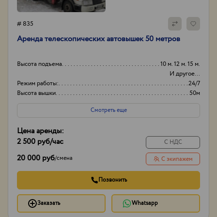
# 835
Аренда телескопических автовышек 50 метров
Высота подъема
10 м. 12 м. 15 м.
И другое...
Режим работы:
24/7
Высота вышки
50м
Оборудование
+
Смотреть еще
Цена аренды:
2 500 руб
/час
С НДС
20 000 руб
/
смена
С экипажем
Позвонить
Заказать
Whatsapp