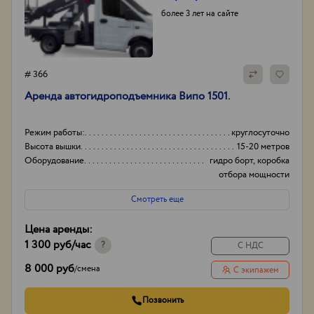
более 3 лет на сайте
# 366
Аренда автогидроподъемника Випо 1501.
Режим работы:
круглосуточно
Высота вышки
15-20 метров
Оборудование
гидро борт, коробка
отбора мощности
(ком)
Смотреть еще
Тип проходимости
Вездеход
Цена аренды:
1 300 руб
/час
?
С НДС
8 000 руб
/
смена
С экипажем
Позвонить