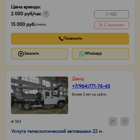
ГЛОНАСС/GPS,
Цена аренды:
сигнал заднего хода
2 000 руб
/час
Тип проходимости
Вездеход
?
С НДС
15 000 руб
/
смена
С экипажем
Позвонить
Заказать
Whatsapp
Давид
+7(964)771-76-45
более 3 лет на сайте
# 363
Услуга телескопический автовышки 22 м .