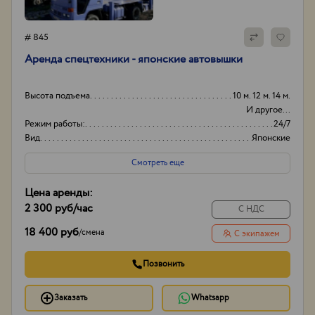
# 845
Аренда спецтехники - японские автовышки
Высота подъема
10 м. 12 м. 14 м.
И другое...
Режим работы:
24/7
Вид
Японские
Способ оплаты
Нал/безнал
Смотреть еще
Цена аренды:
2 300 руб
/час
С НДС
18 400 руб
/
смена
С экипажем
Позвонить
Заказать
Whatsapp