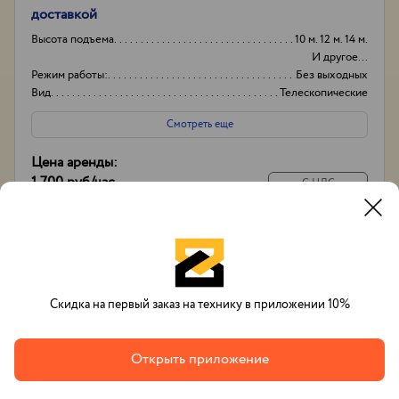
доставкой
Высота подъема
10 м. 12 м. 14 м.
И другое...
Режим работы:
Без выходных
Вид
Телескопические
Высота вышки
17м
Смотреть еще
Цена аренды:
1 700 руб
/час
С НДС
14 000 руб
/
смена
С экипажем
Позвонить
Заказать
Whatsapp
Скидка на первый заказ на технику в приложении 10%
Открыть приложение
Вячеслав Тихонов
+7(993)632-48-33