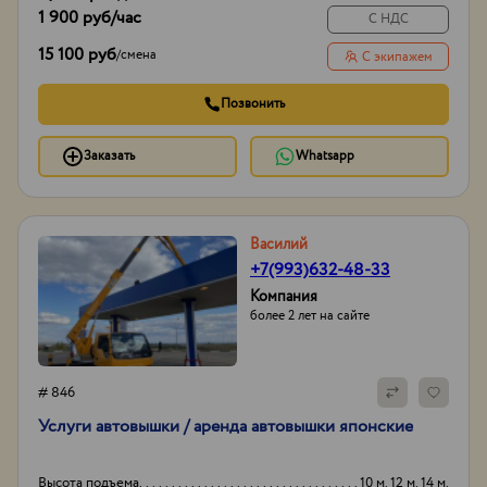
1 900 руб
/час
С НДС
15 100 руб
/
смена
С экипажем
Позвонить
Заказать
Whatsapp
Василий
+7(993)632-48-33
Компания
более 2 лет на сайте
# 846
Услуги автовышки / аренда автовышки японские
Высота подъема
10 м. 12 м. 14 м.