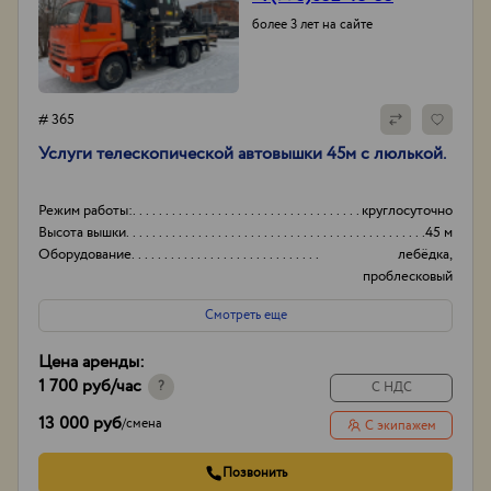
более 3 лет на сайте
# 365
Услуги телескопической автовышки 45м с люлькой.
Режим работы:
круглосуточно
Высота вышки
45 м
Оборудование
лебёдка,
проблесковый
маячок.
Смотреть еще
Тип проходимости
Вездеход
Цена аренды:
1 700 руб
/час
?
С НДС
13 000 руб
/
смена
С экипажем
Позвонить