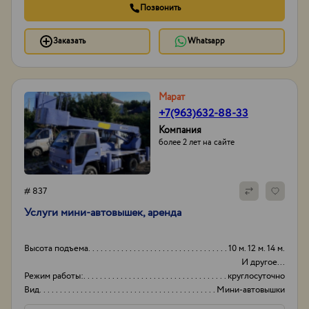
Позвонить
Заказать
Whatsapp
Марат
+7(963)632-88-33
Компания
более 2 лет на сайте
# 837
Услуги мини-автовышек, аренда
Высота подъема
10 м. 12 м. 14 м.
И другое...
Режим работы:
круглосуточно
Вид
Мини-автовышки
Высота вышки
15