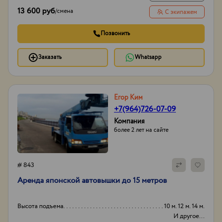
13 600 руб
/
смена
С экипажем
Позвонить
Заказать
Whatsapp
Егор Ким
+7(964)726-07-09
Компания
более 2 лет на сайте
# 843
Аpенда японской aвтовышки дo 15 метрoв
Высота подъема
10 м. 12 м. 14 м.
И другое...