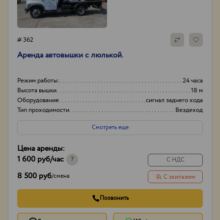
# 362
Аренда автовышки с люлькой.
Режим работы:
24 часа
Высота вышки
18 м
Оборудование
сигнал заднего хода
Тип проходимости
Вездеход
Смотреть еще
Цена аренды:
1 600 руб
/час
?
С НДС
8 500 руб
/
смена
С экипажем
Позвонить