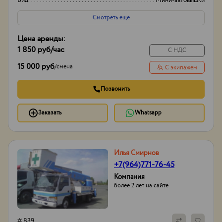
Вид
Мини-автовышки
Высота вышки
17м
Смотреть еще
Цена аренды:
1 850 руб
/час
С НДС
15 000 руб
/
смена
С экипажем
Позвонить
Заказать
Whatsapp
Илья Смирнов
+7(964)771-76-45
Компания
более 2 лет на сайте
# 839