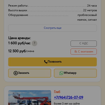
Режим работы:
24 часа
Высота вышки
22 метров
Оборудование
проблесковый
маячок, сигнал
заднего хода
Смотреть еще
Тип проходимости
Вездеход
Цена аренды:
1 600 руб
/час
?
С НДС
12 500 руб
/
смена
С экипажем
Позвонить
Заказать
Whatsapp
Глеб
+7(964)726-07-09
более 3 лет на сайте