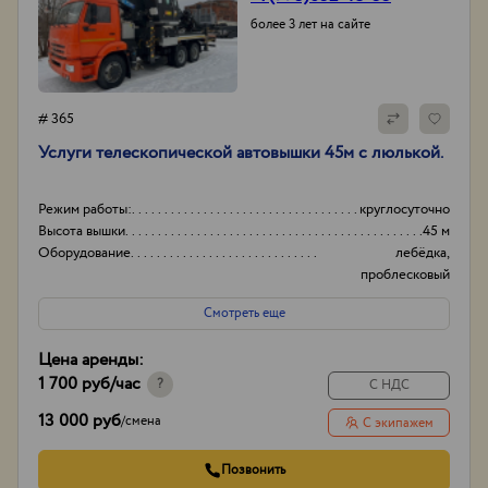
более 3 лет на сайте
# 365
Услуги телескопической автовышки 45м с люлькой.
Режим работы:
круглосуточно
Высота вышки
45 м
Оборудование
лебёдка,
проблесковый
маячок.
Смотреть еще
Тип проходимости
Вездеход
Цена аренды:
1 700 руб
/час
?
С НДС
13 000 руб
/
смена
С экипажем
Позвонить