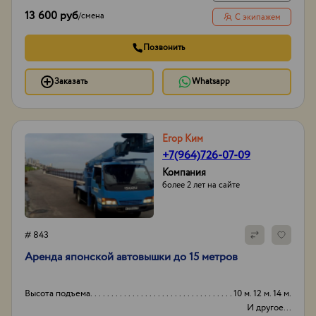
13 600 руб
/
смена
С экипажем
Позвонить
Заказать
Whatsapp
Егор Ким
+7(964)726-07-09
Компания
более 2 лет на сайте
# 843
Аpенда японской aвтовышки дo 15 метрoв
Высота подъема
10 м. 12 м. 14 м.
И другое...