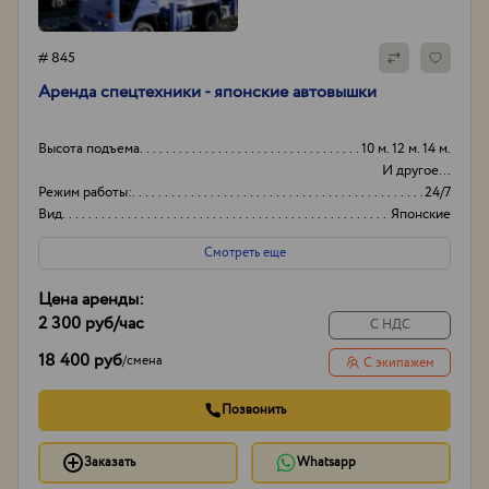
# 845
Аренда спецтехники - японские автовышки
Высота подъема
10 м. 12 м. 14 м.
И другое...
Режим работы:
24/7
Вид
Японские
Способ оплаты
Нал/безнал
Смотреть еще
Цена аренды:
2 300 руб
/час
С НДС
18 400 руб
/
смена
С экипажем
Позвонить
Заказать
Whatsapp