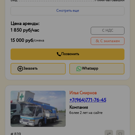
Вид
Мини-автовышки
Высота вышки
17м
Смотреть еще
Цена аренды:
1 850 руб
/час
С НДС
15 000 руб
/
смена
С экипажем
Позвонить
Заказать
Whatsapp
Илья Смирнов
+7(964)771-76-45
Компания
более 2 лет на сайте
# 839