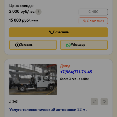
ГЛОНАСС/GPS,
Цена аренды:
сигнал заднего хода
2 000 руб
/час
Тип проходимости
Вездеход
?
С НДС
15 000 руб
/
смена
С экипажем
Позвонить
Заказать
Whatsapp
Давид
+7(964)771-76-45
более 3 лет на сайте
# 363
Услуга телескопический автовышки 22 м .