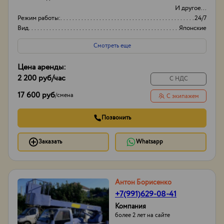
И другое...
Режим работы:
24/7
Вид
Японские
Оборудование
Автовышки
Смотреть еще
Цена аренды:
2 200 руб
/час
С НДС
17 600 руб
/
смена
С экипажем
Позвонить
Заказать
Whatsapp
Антон Борисенко
+7(991)629-08-41
Компания
более 2 лет на сайте