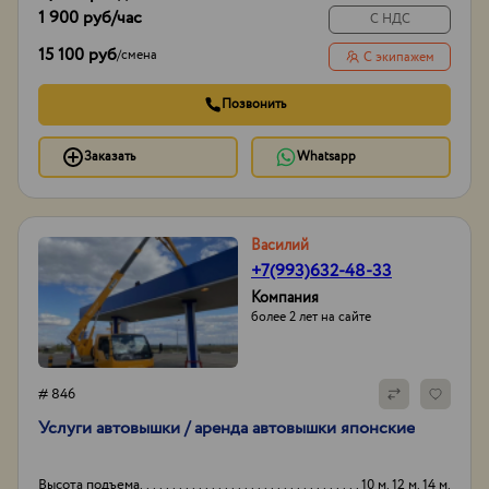
1 900 руб
/час
С НДС
15 100 руб
/
смена
С экипажем
Позвонить
Заказать
Whatsapp
Василий
+7(993)632-48-33
Компания
более 2 лет на сайте
# 846
Услуги автовышки / аренда автовышки японские
Высота подъема
10 м. 12 м. 14 м.