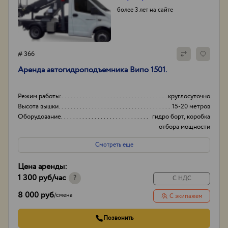
более 3 лет на сайте
# 366
Аренда автогидроподъемника Випо 1501.
Режим работы:
круглосуточно
Высота вышки
15-20 метров
Оборудование
гидро борт, коробка
отбора мощности
(ком)
Смотреть еще
Тип проходимости
Вездеход
Цена аренды:
1 300 руб
/час
?
С НДС
8 000 руб
/
смена
С экипажем
Позвонить