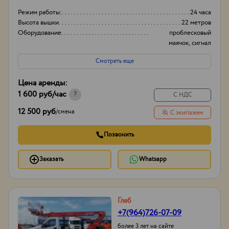
Режим работы:
24 часа
Высота вышки
22 метров
Оборудование
проблесковый
маячок, сигнал
заднего хода
Смотреть еще
Тип проходимости
Вездеход
Цена аренды:
1 600 руб
/час
?
С НДС
12 500 руб
/
смена
С экипажем
Позвонить
Заказать
Whatsapp
Глеб
+7(964)726-07-09
более 3 лет на сайте