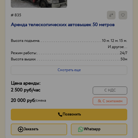
# 835
Аренда телескопических автовышек 50 метров
Высота подъема
10 м. 12 м. 15 м.
И другое...
Режим работы:
24/7
Высота вышки
50м
Оборудование
+
Смотреть еще
Цена аренды:
2 500 руб
/час
С НДС
20 000 руб
/
смена
С экипажем
Позвонить
Заказать
Whatsapp