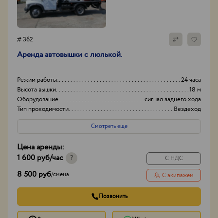
# 362
Аренда автовышки с люлькой.
Режим работы:
24 часа
Высота вышки
18 м
Оборудование
сигнал заднего хода
Тип проходимости
Вездеход
Смотреть еще
Цена аренды:
1 600 руб
/час
?
С НДС
8 500 руб
/
смена
С экипажем
Позвонить