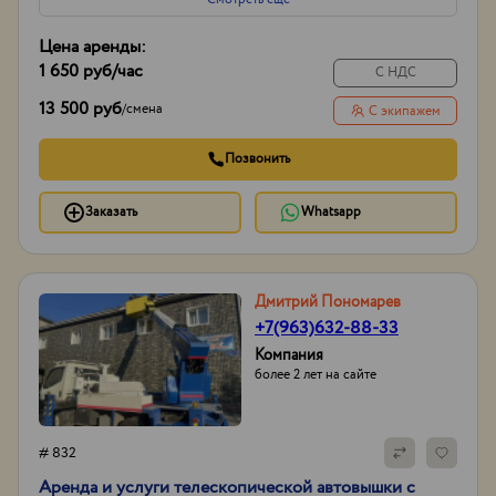
Цена аренды:
1 650 руб
/час
С НДС
13 500 руб
/
смена
С экипажем
Позвонить
Заказать
Whatsapp
Дмитрий Пономарев
+7(963)632-88-33
Компания
более 2 лет на сайте
# 832
Аренда и услуги телескопической автовышки с