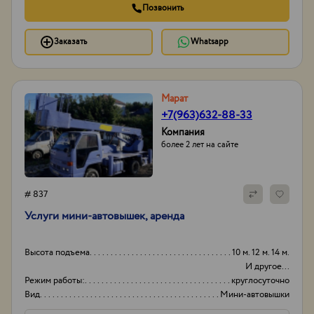
Позвонить
Заказать
Whatsapp
Марат
+7(963)632-88-33
Компания
более 2 лет на сайте
# 837
Услуги мини-автовышек, аренда
Высота подъема
10 м. 12 м. 14 м.
И другое...
Режим работы:
круглосуточно
Вид
Мини-автовышки
Высота вышки
15