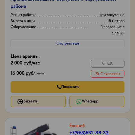
районе
Режим работы:
круглосуточно
Высота вышки
18 метров
Оборудование
Управление с
люльки
Тип проходимости
Колесная
Смотреть еще
Цена аренды:
2 000 руб
/час
С НДС
16 000 руб
/
смена
С экипажем
Позвонить
Заказать
Whatsapp
Евгений
+7(963)632-88-33