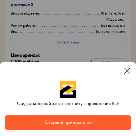
доставкой
Высота подъема
10 м. 12 м. 14 м.
И другое...
Режим работы:
Без выходных
Вид
Телескопические
Высота вышки
17м
Смотреть еще
Цена аренды:
1 700 руб
/час
С НДС
14 000 руб
/
смена
С экипажем
Позвонить
Заказать
Whatsapp
Скидка на первый заказ на технику в приложении 10%
Открыть приложение
Вячеслав Тихонов
+7(993)632-48-33