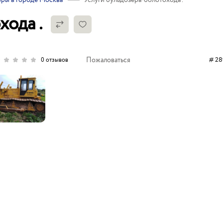
ры в городе Москва
Услуги бульдозера-болотохода .
хода .
Пожаловаться
# 28
0 отзывов