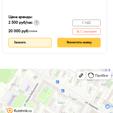
Цена аренды:
2 500 руб
/час
?
С НДС
20 000 руб
/
смена
С экипажем
Заказать
Разместить заявку