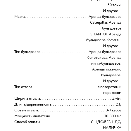
50 тонн.
И другое...
Марка
Аренда бульдозера
Caterpillar. Аренда
бульдозера
SHANTUI. Аренда
бульдозера Komatsu.
И другое...
Тип бульдозера
Аренда бульдозера
болотохода. Аренда
мини-бульдозера.
Аренда тяжелого
бульдозера.
И другое...
Тип отвала
с поворотом и
перекосом
Ширина отвала
2-4м.
Длина/ширина/высота
2.1/
Объем отвала
3-7 кубов
Мощность двигателя
70-300 л.с
Способ оплаты
С НДС/БЕЗ НДС/
НАЛИЧКА