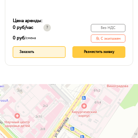
Цена аренды:
0 руб
/час
?
Без НДС
0 руб
/
смена
С экипажем
Заказать
Разместить заявку