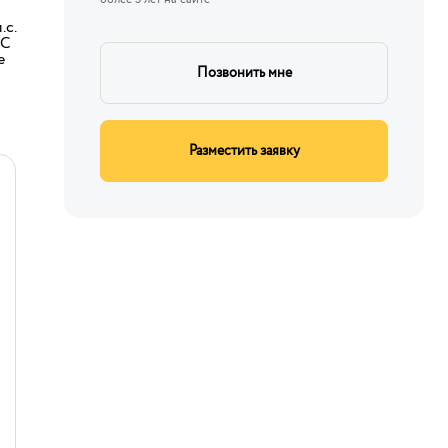
.с.
ВС
е
Позвонить мне
Разместить заявку