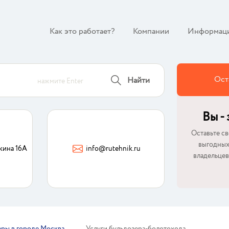
Как это работает?
Компании
Информац
Ост
Найти
нажмите Enter
Вы -
Оставьте св
выгодных
кина 16А
info@rutehnik.ru
владельцев