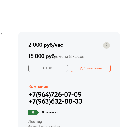
9
2 000 руб
/час
?
15 000 руб
/
смена 8 часов
С НДС
С экипажем
Компания
+7(964)726-07-09
+7(963)632-88-33
0 отзывов
0
Леонид
более 3 лет на сайте