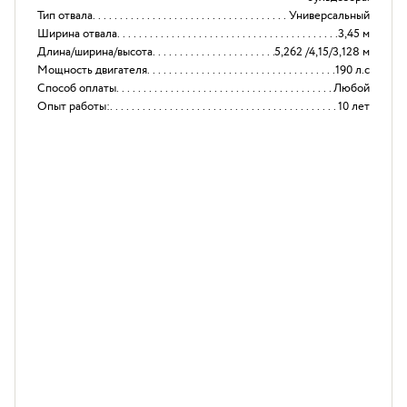
Тип отвала
Универсальный
Ширина отвала
3,45 м
Длина/ширина/высота
5,262 /4,15/3,128 м
Мощность двигателя
190 л.с
Способ оплаты
Любой
Опыт работы:
10 лет