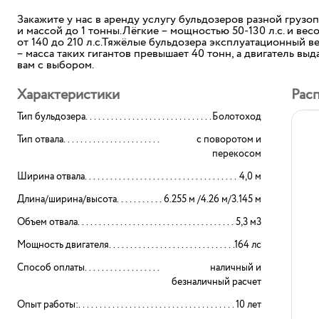
Закажите у нас в аренду услугу бульдозеров разной грузо
и массой до 1 тонны.Лёгкие – мощностью 50-130 л.с. и ве
от 140 до 210 л.с.Тяжёлые бульдозера эксплуатационный ве
– масса таких гигантов превышает 40 тонн, а двигатель вы
вам с выбором.
Характеристики
Рас
Тип бульдозера
Болотоход
Тип отвала
с поворотом и
перекосом
Ширина отвала
4,0 м
Длина/ширина/высота
6.255 м /4.26 м/3.145 м
Объем отвала
5,3 м3
Мощность двигателя
164 лс
Способ оплаты
наличный и
безналичный расчет
Опыт работы:
10 лет