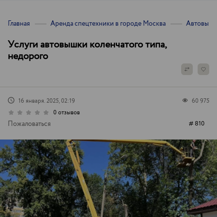
Главная
Аренда спецтехники в городе Москва
Автовышк
Уcлуги автовышки коленчатого типа,
недорого
16 января. 2025, 02:19
60 975
0 отзывов
Пожаловаться
# 810