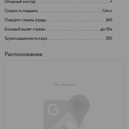
Опорный контур:
+
Скорость подьема:
1,4м.с
Поворот стрелы (градусов)
360
Боковой вылет стрелы
до 10м
Грузоподьемность корзины:
300
Расположение
Не указано